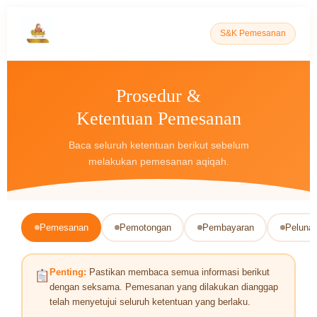
S&K Pemesanan
Prosedur &
Ketentuan Pemesanan
Baca seluruh ketentuan berikut sebelum
melakukan pemesanan aqiqah.
Pemesanan
Pemotongan
Pembayaran
Peluna
Penting:
Pastikan membaca semua informasi berikut
dengan seksama. Pemesanan yang dilakukan dianggap
telah menyetujui seluruh ketentuan yang berlaku.