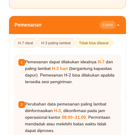
Pemesanan
8 poin
H-7 ideal
H-3 paling lambat
Tidak bisa ditawar
Pemesanan dapat dilakukan idealnya
H-7
dan
1
paling lambat
H-3 hari
(bergantung kapasitas
dapur). Pemesanan H-2 bisa dilakukan apabila
tersedia sesi pengiriman.
Perubahan data pemesanan paling lambat
2
diinformasikan
H-3
, dikonfirmasi pada jam
operasional kantor
08.00–21.00
. Permintaan
mendadak atau melebihi batas waktu tidak
dapat diproses.